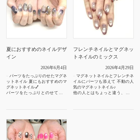
夏におすすめのネイルデザ
フレンチネイルとマグネッ
イン
トネイルのミックス
2026年6月4日
2026年4月29日
パーツをたっぷりのせたマグネ
マグネットネイルとフレンチネ
ットネイル 夏にもおすすめのマ
イルにパーツも添えて 不動の人
グネットネイル💅
気のマグネットネイル♪
パーツをたっぷりとのせて、ゴ
他の人とはちょっと違う、フレ
ージャスな雰囲気に✨
ンチネイルとのミックスデザイ
ン☆パーツも添えて、シンプル
もちろんフィルインOK、パラジ
な配色とデザインでも華...
ェルベースもご利用いただけま
す。
ひ...