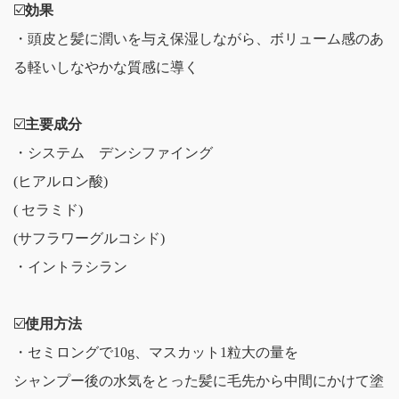
☑️
効果
・頭皮と髪に潤いを与え保湿しながら、ボリューム感のあ
る軽いしなやかな質感に導く
☑️
主要成分
・システム デンシファイング
(ヒアルロン酸)
( セラミド)
(サフラワーグルコシド)
・イントラシラン
☑️
使用方法
・セミロングで10g、マスカット1粒大の量を
シャンプー後の水気をとった髪に毛先から中間にかけて塗