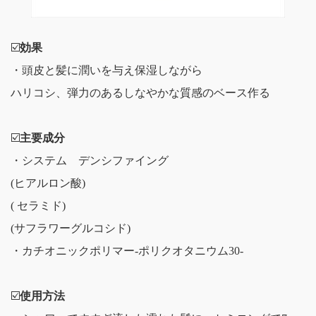
☑️
効果
・頭皮と髪に潤いを与え保湿しながら
ハリコシ、弾力のあるしなやかな質感のベース作る
☑️
主要成分
・システム デンシファイング
(ヒアルロン酸)
( セラミド)
(サフラワーグルコシド)
・カチオニックポリマー-ポリクオタニウム30-
☑️
使用方法