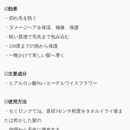
☑️
効果
・切れ毛を防ぐ
・ダメージヘアを保湿、補修、保護
・軽い質感で毛先まで包み込む
・230度までの熱から保護
・一晩かけて美しい髪へ導く
☑️
主要成分
・ヒアルロン酸Na +エーデルワイスフラワー
☑️
使用方法
・セミロングで2g、直径3センチ程度をタオルドライ後ま
たは乾かした髪の
中間から毛先に塗布する