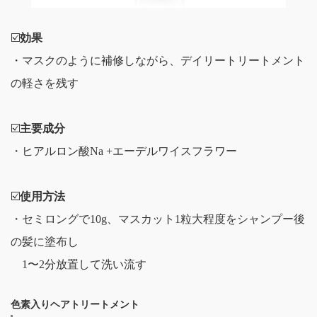
☑️
効果
・マスクのように補修しながら、デイリートリートメント
の軽さを残す
☑️
主要成分
・ヒアルロン酸Na +エーデルワイスフラワー
☑️
使用方法
・セミロングで10g、マスカット1粒大程度をシャンプー後
の髪に塗布し
1〜2分放置して洗い流す
色素入りヘアトリートメント