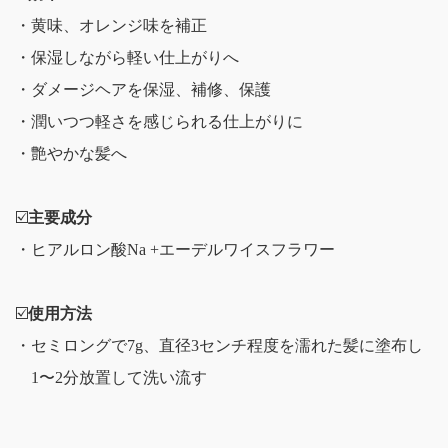
・黄味、オレンジ味を補正
・保湿しながら軽い仕上がりへ
・ダメージヘアを保湿、補修、保護
・潤いつつ軽さを感じられる仕上がりに
・艶やかな髪へ
☑️
主要成分
・ヒアルロン酸Na +エーデルワイスフラワー
☑️
使用方法
・セミロングで7g、直径3センチ程度を濡れた髪に塗布し
1〜2分放置して洗い流す