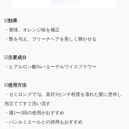
☑️
効果
・黄味、オレンジ味を補正
・艶を与え、ブリーチヘアを美しく輝かせる
☑️
主要成分
・ヒアルロン酸Na +エーデルワイスフラワー
☑️
使用方法
・セミロングで7g、直径3センチ程度を濡れた髪に塗布し
泡立ててすぐ洗い流す
・週1〜3回の使用がおすすめ
・バンルミエールとの併用もおすすめ